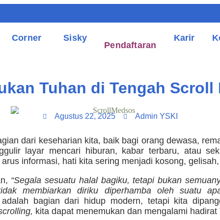
Corner
Sisky
Karir
K
Pendaftaran
kan Tuhan di Tengah Scroll
Agustus 22, 2025
Admin YSKI
agian dari keseharian kita, baik bagi orang dewasa, re
gulir layar mencari hiburan, kabar terbaru, atau se
rus informasi, hati kita sering menjadi kosong, gelisah
an,
“Segala sesuatu halal bagiku, tetapi bukan semuan
 tidak membiarkan diriku diperhamba oleh suatu apa
dalah bagian dari hidup modern, tetapi kita dipang
scrolling,
kita dapat menemukan dan mengalami hadirat