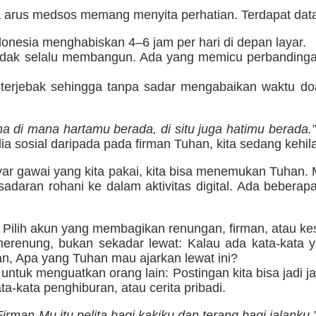
 arus medsos memang menyita perhatian. Terdapat data 
donesia menghabiskan 4–6 jam per hari di depan layar.
dak selalu membangun. Ada yang memicu perbandingan, 
 terjebak sehingga tanpa sadar mengabaikan waktu d
a di mana hartamu berada, di situ juga hatimu berada.”
a sosial daripada pada firman Tuhan, kita sedang kehil
ayar gawai yang kita pakai, kita bisa menemukan Tuhan
adaran rohani ke dalam aktivitas digital. Ada bebera
: Pilih akun yang membagikan renungan, firman, atau ke
renung, bukan sekadar lewat: Kalau ada kata-kata y
n, Apa yang Tuhan mau ajarkan lewat ini?
untuk menguatkan orang lain: Postingan kita bisa jadi 
ata-kata penghiburan, atau cerita pribadi.
Firman-Mu itu pelita bagi kakiku dan terang bagi jalanku.