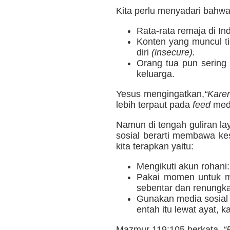
Kita perlu menyadari bahwa
Rata-rata remaja di In
Konten yang muncul ti
diri
(insecure).
Orang tua pun sering
keluarga.
Yesus mengingatkan,
“Karen
lebih terpaut pada
feed
medi
Namun di tengah guliran l
sosial berarti membawa kes
kita terapkan yaitu:
Mengikuti akun rohani
Pakai momen untuk me
sebentar dan renungka
Gunakan media sosial 
entah itu lewat ayat, k
Mazmur 119:105 berkata,
“