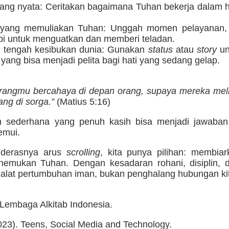
ang nyata: Ceritakan bagaimana Tuhan bekerja dalam hi
 yang memuliakan Tuhan: Unggah momen pelayanan, i
pi untuk menguatkan dan memberi teladan.
 tengah kesibukan dunia: Gunakan
status
atau
story
un
yang bisa menjadi pelita bagi hati yang sedang gelap.
rangmu bercahaya di depan orang, supaya mereka mel
g di sorga.”
(Matius 5:16)
n sederhana yang penuh kasih bisa menjadi jawaba
emui.
h derasnya arus
scrolling
, kita punya pilihan: membiar
emukan Tuhan. Dengan kesadaran rohani, disiplin, da
i alat pertumbuhan iman, bukan penghalang hubungan k
 Lembaga Alkitab Indonesia.
23). Teens, Social Media and Technology.