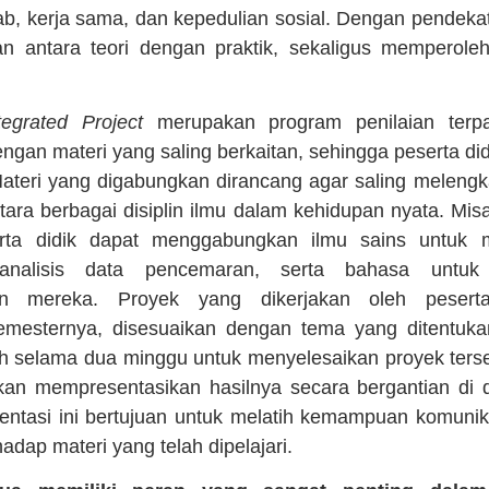
b, kerja sama, dan kepedulian sosial. Dengan pendekatan
n antara teori dengan praktik, sekaligus memperole
tegrated Project
merupakan program penilaian ter
ngan materi yang saling berkaitan, sehingga peserta 
Materi yang digabungkan dirancang agar saling meleng
antara berbagai disiplin ilmu dalam kehidupan nyata. Mi
erta didik dapat menggabungkan ilmu sains untuk
analisis data pencemaran, serta bahasa untu
an mereka. Proyek yang dikerjakan oleh peser
semesternya, disesuaikan dengan tema yang ditentuka
ih selama dua minggu untuk menyelesaikan proyek terse
 akan mempresentasikan hasilnya secara bergantian di 
tasi ini bertujuan untuk melatih kemampuan komunikas
ap materi yang telah dipelajari.