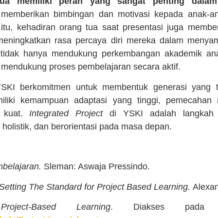
tua memiliki peran yang sangat penting dala
memberikan bimbingan dan motivasi kepada anak-a
 itu, kehadiran orang tua saat presentasi juga memb
 meningkatkan rasa percaya diri mereka dalam menyamp
tua tidak hanya mendukung perkembangan akademik ana
mendukung proses pembelajaran secara aktif.
YSKI berkomitmen untuk membentuk generasi yang t
iliki kemampuan adaptasi yang tinggi, pemecahan 
g kuat.
Integrated Project
di YSKI adalah langkah 
holistik, dan berorientasi pada masa depan.
belajaran.
Sleman: Aswaja Pressindo.
Setting The Standard for Project Based Learning.
Alexa
.
Project-Based Learning
. Diakses pada 