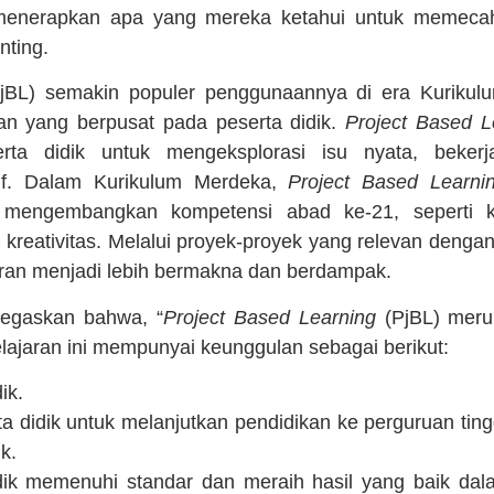
ga menerapkan apa yang mereka ketahui untuk memeca
nting.
jBL) semakin populer penggunaannya di era Kurikul
an yang berpusat pada peserta didik.
Project Based L
ta didik untuk mengeksplorasi isu nyata, bekerja
tif. Dalam Kurikulum Merdeka,
Project Based Learni
mengembangkan kompetensi abad ke-21, seperti kete
n kreativitas. Melalui proyek-proyek yang relevan denga
jaran menjadi lebih bermakna dan berdampak.
negaskan bahwa, “
Project Based Learning
(PjBL) meru
ajaran ini mempunyai keunggulan sebagai berikut:
ik.
 didik untuk melanjutkan pendidikan ke perguruan tingg
k.
ik memenuhi standar dan meraih hasil yang baik da