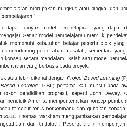
pembelajaran merupakan bungkus atau bingkai dari pe
k pembelajaran.”
 terdapat banyak model pembelajaran yang dapat d
mengajar. Setiap model pembelajaran memiliki pendekat
untuk memenuhi kebutuhan belajar peserta didik yan
ntuk mendorong pemecahan masalah, sementara yang la
aan konsep secara mendalam. Salah satu model pembela
mbelajaran yang berbasis pada proyek.
ek atau lebih dikenal dengan
Project Based Learning
(P
 Based Learning
(PjBL) pertama kali muncul pada aw
a tokoh pendidikan progresif, seperti John Dewey.
 dan pendidik Amerika memperkenalkan konsep pembela
konsep tersebut terus berkembang dan gunakan sebaga
un 2011, Thomas Markham menggambarkan pembelajara
engetahuan dan tindakan. Peserta didik mempelaja