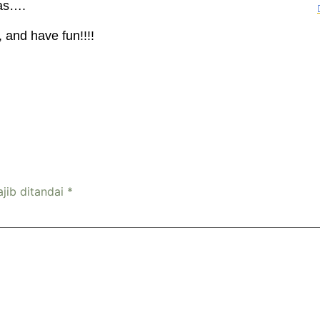
tas….
 and have fun!!!!
jib ditandai
*