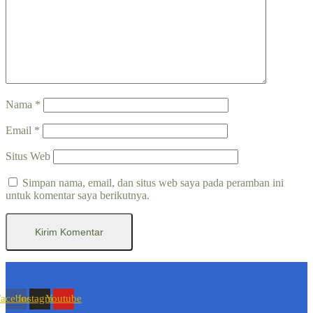
Nama
*
Email
*
Situs Web
Simpan nama, email, dan situs web saya pada peramban ini
untuk komentar saya berikutnya.
Facebook
Instagram
Youtube