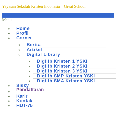
Yayasan Sekolah Kristen Indonesia – Great School
Menu
Home
Profil
Corner
Berita
Artikel
Digital Library
Digilib Kristen 1 YSKI
Digilib Kristen 2 YSKI
Digilib Kristen 3 YSKI
Digilib SMP Kristen YSKI
Digilib SMA Kristen YSKI
Sisky
Pendaftaran
Karir
Kontak
HUT-75