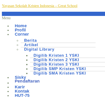
Yayasan Sekolah Kristen Indonesia – Great School
Menu
Home
Profil
Corner
Berita
Artikel
Digital Library
Digilib Kristen 1 YSKI
Digilib Kristen 2 YSKI
Digilib Kristen 3 YSKI
Digilib SMP Kristen YSKI
Digilib SMA Kristen YSKI
Sisky
Pendaftaran
Karir
Kontak
HUT-75